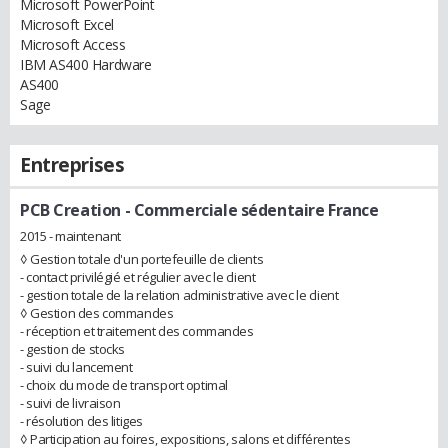
Microsoft PowerPoint
Microsoft Excel
Microsoft Access
IBM AS400 Hardware
AS400
Sage
Entreprises
PCB Creation
- Commerciale sédentaire France
2015 - maintenant
◊ Gestion totale d'un portefeuille de clients
- contact privilégié et régulier avec le client
- gestion totale de la relation administrative avec le client
◊ Gestion des commandes
- réception et traitement des commandes
- gestion de stocks
- suivi du lancement
- choix du mode de transport optimal
- suivi de livraison
- résolution des litiges
◊ Participation au foires, expositions, salons et différentes