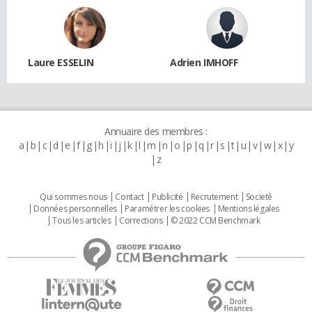
Laure ESSELIN
Adrien IMHOFF
Annuaire des membres :
a
b
c
d
e
f
g
h
i
j
k
l
m
n
o
p
q
r
s
t
u
v
w
x
y
z
Qui sommes nous
Contact
Publicité
Recrutement
Societé
Données personnelles
Paramétrer les cookies
Mentions légales
Tous les articles
Corrections
© 2022 CCM Benchmark