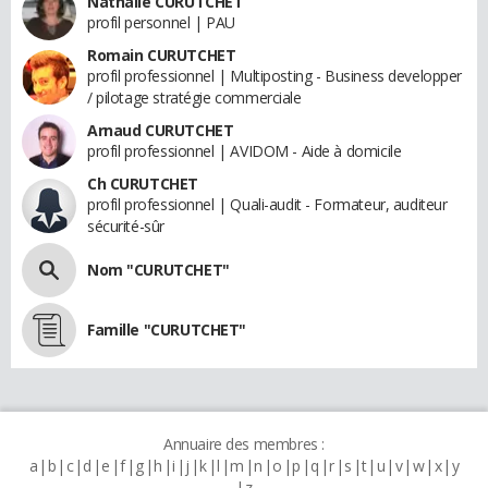
Nathalie CURUTCHET
profil personnel | PAU
Romain CURUTCHET
profil professionnel | Multiposting - Business developper
/ pilotage stratégie commerciale
Arnaud CURUTCHET
profil professionnel | AVIDOM - Aide à domicile
Ch CURUTCHET
profil professionnel | Quali-audit - Formateur, auditeur
sécurité-sûr
Nom "CURUTCHET"
Famille "CURUTCHET"
Annuaire des membres :
a
b
c
d
e
f
g
h
i
j
k
l
m
n
o
p
q
r
s
t
u
v
w
x
y
z