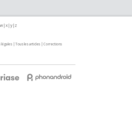
w
x
y
z
 légales
Tous les articles
Corrections