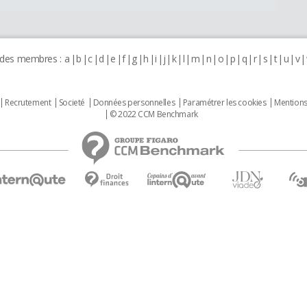
 des membres :
a
b
c
d
e
f
g
h
i
j
k
l
m
n
o
p
q
r
s
t
u
v
Recrutement
Societé
Données personnelles
Paramétrer les cookies
Mentions
© 2022 CCM Benchmark