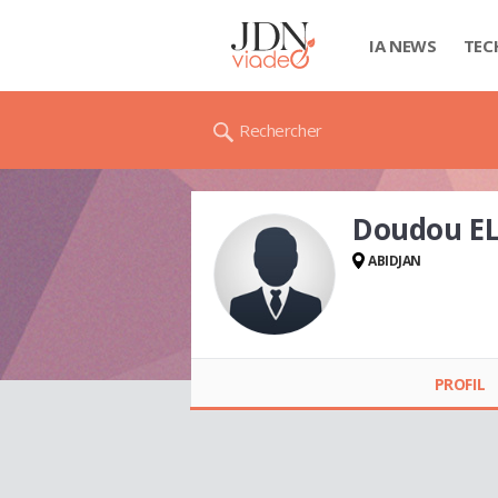
IA NEWS
TEC
Rechercher
Doudou E
ABIDJAN
Doudou ELKANA
JOSEPH
PROFIL