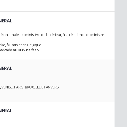
NERAL
eté nationale, au ministère de l'intérieur, à la résidence du ministre
alie, à Paris et en Belgique.
'anarcade au Burkina faso.
NERAL
VENISE, PARIS, BRUXELLE ET ANVERS,
NERAL