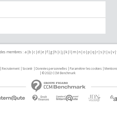
 des membres :
a
b
c
d
e
f
g
h
i
j
k
l
m
n
o
p
q
r
s
t
u
v
Recrutement
Societé
Données personnelles
Paramétrer les cookies
Mentions
© 2022 CCM Benchmark