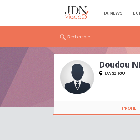
IA NEWS
TEC
Rechercher
Doudou N
HANGZHOU
Doudou NIKITA
PROFIL