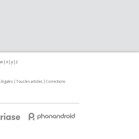
w
x
y
z
 légales
Tous les articles
Corrections