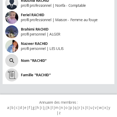
Rouchdi RACHID
profil professionnel | Norifa - Comptable
Feriel RACHID
profil professionnel | Maison - Femme au fouye
Brahimi RACHID
profil personnel | ALGER
Nazeer RACHID
profil personnel | LES ULIS
Nom "RACHID"
Famille "RACHID"
Annuaire des membres :
a
b
c
d
e
f
g
h
i
j
k
l
m
n
o
p
q
r
s
t
u
v
w
x
y
z