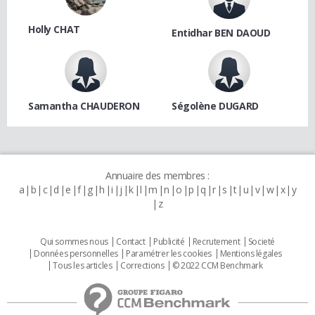
Holly CHAT
Entidhar BEN DAOUD
Samantha CHAUDERON
Ségolène DUGARD
Annuaire des membres :
a
b
c
d
e
f
g
h
i
j
k
l
m
n
o
p
q
r
s
t
u
v
w
x
y
z
Qui sommes nous
Contact
Publicité
Recrutement
Societé
Données personnelles
Paramétrer les cookies
Mentions légales
Tous les articles
Corrections
© 2022 CCM Benchmark