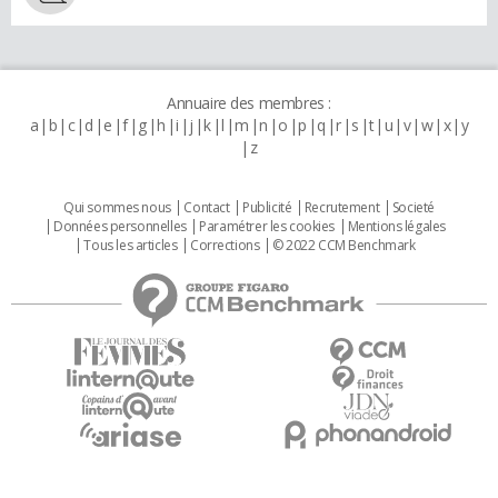
Annuaire des membres :
a
b
c
d
e
f
g
h
i
j
k
l
m
n
o
p
q
r
s
t
u
v
w
x
y
z
Qui sommes nous
Contact
Publicité
Recrutement
Societé
Données personnelles
Paramétrer les cookies
Mentions légales
Tous les articles
Corrections
© 2022 CCM Benchmark