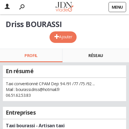
MENU
Driss BOURASSI
Ajouter
PROFIL
RÉSEAU
En résumé
Taxi conventionné CPAM Dep: 94 /91 /77 /75 /92 ...
Mail : bourassi.driss@hotmail.fr
06.51.62.53.83
Entreprises
Taxi bourassi
- Artisan taxi