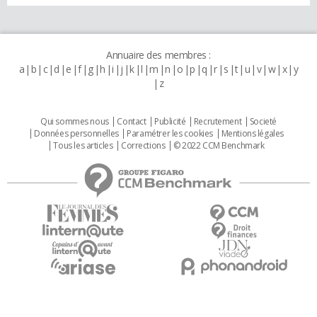
Annuaire des membres :
a
b
c
d
e
f
g
h
i
j
k
l
m
n
o
p
q
r
s
t
u
v
w
x
y
z
Qui sommes nous
Contact
Publicité
Recrutement
Societé
Données personnelles
Paramétrer les cookies
Mentions légales
Tous les articles
Corrections
© 2022 CCM Benchmark