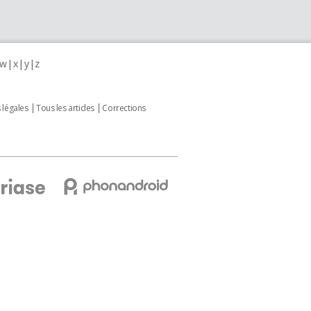
w
x
y
z
 légales
Tous les articles
Corrections