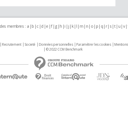
 des membres :
a
b
c
d
e
f
g
h
i
j
k
l
m
n
o
p
q
r
s
t
u
v
Recrutement
Societé
Données personnelles
Paramétrer les cookies
Mentions
© 2022 CCM Benchmark