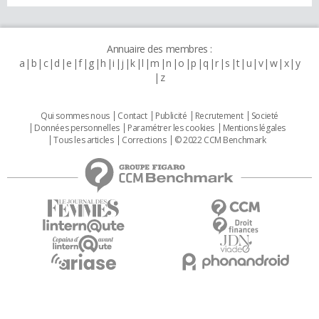
Annuaire des membres :
a
b
c
d
e
f
g
h
i
j
k
l
m
n
o
p
q
r
s
t
u
v
w
x
y
z
Qui sommes nous
Contact
Publicité
Recrutement
Societé
Données personnelles
Paramétrer les cookies
Mentions légales
Tous les articles
Corrections
© 2022 CCM Benchmark