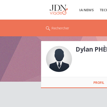
IA NEWS
TEC
Rechercher
Dylan PH
Dylan PHÈDRE
PROFIL