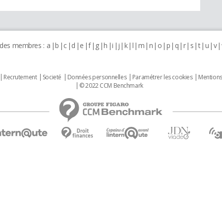
 des membres :
a
b
c
d
e
f
g
h
i
j
k
l
m
n
o
p
q
r
s
t
u
v
Recrutement
Societé
Données personnelles
Paramétrer les cookies
Mentions
© 2022 CCM Benchmark