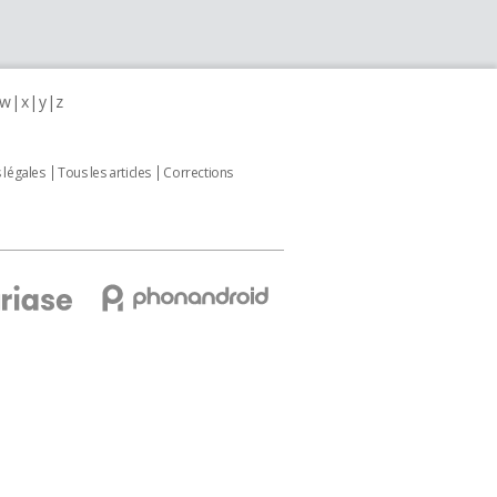
w
x
y
z
 légales
Tous les articles
Corrections