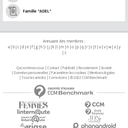
Famille "ADEL"
Annuaire des membres :
a
b
c
d
e
f
g
h
i
j
k
l
m
n
o
p
q
r
s
t
u
v
w
x
y
z
Qui sommes nous
Contact
Publicité
Recrutement
Societé
Données personnelles
Paramétrer les cookies
Mentions légales
Tous les articles
Corrections
© 2022 CCM Benchmark