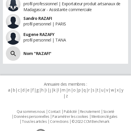
profil professionnel | Exportateur produit artsanaux de
Madagascar - Assistante commerciale
Sandro RAZAFI
profil personnel | PARIS
Eugene RAZAFY
profil personnel | TANA
Nom "RAZAFI"
Annuaire des membres :
a
b
c
d
e
f
g
h
i
j
k
l
m
n
o
p
q
r
s
t
u
v
w
x
y
z
Qui sommes nous
Contact
Publicité
Recrutement
Societé
Données personnelles
Paramétrer les cookies
Mentions légales
Tous les articles
Corrections
© 2022 CCM Benchmark