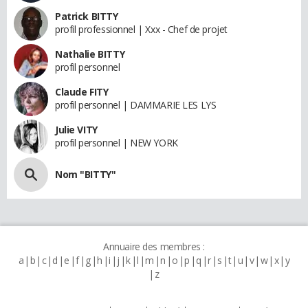
Patrick BITTY
profil professionnel | Xxx - Chef de projet
Nathalie BITTY
profil personnel
Claude FITY
profil personnel | DAMMARIE LES LYS
Julie VITY
profil personnel | NEW YORK
Nom "BITTY"
Annuaire des membres :
a
b
c
d
e
f
g
h
i
j
k
l
m
n
o
p
q
r
s
t
u
v
w
x
y
z