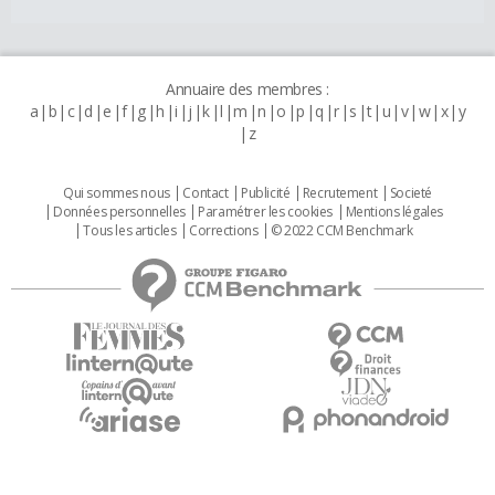
Annuaire des membres :
a
b
c
d
e
f
g
h
i
j
k
l
m
n
o
p
q
r
s
t
u
v
w
x
y
z
Qui sommes nous
Contact
Publicité
Recrutement
Societé
Données personnelles
Paramétrer les cookies
Mentions légales
Tous les articles
Corrections
© 2022 CCM Benchmark