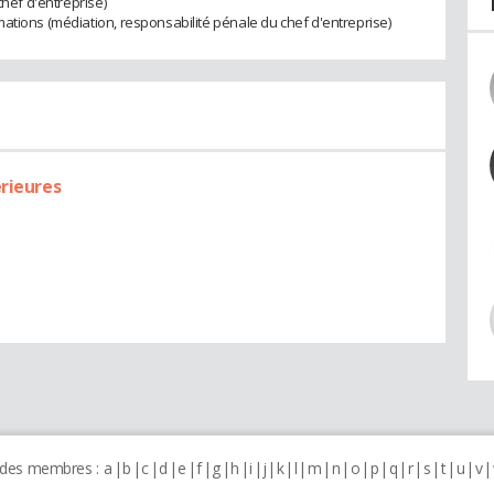
chef d'entreprise)
ations (médiation, responsabilité pénale du chef d'entreprise)
érieures
 des membres :
a
b
c
d
e
f
g
h
i
j
k
l
m
n
o
p
q
r
s
t
u
v