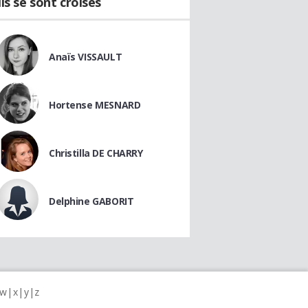
Ils se sont croisés
Anaïs VISSAULT
Hortense MESNARD
Christilla DE CHARRY
Delphine GABORIT
w
x
y
z