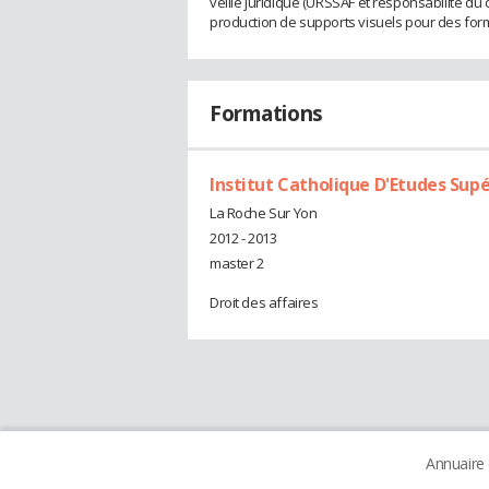
veille juridique (URSSAF et responsabilité du 
production de supports visuels pour des form
Formations
Institut Catholique D'Etudes Sup
La Roche Sur Yon
2012 - 2013
master 2
Droit des affaires
Annuaire