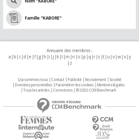
Nom "KABORE"
Famille "KABORE"
Annuaire des membres :
a
b
c
d
e
f
g
h
i
j
k
l
m
n
o
p
q
r
s
t
u
v
w
x
y
z
Qui sommes nous
Contact
Publicité
Recrutement
Societé
Données personnelles
Paramétrer les cookies
Mentions légales
Tous les articles
Corrections
© 2022 CCM Benchmark