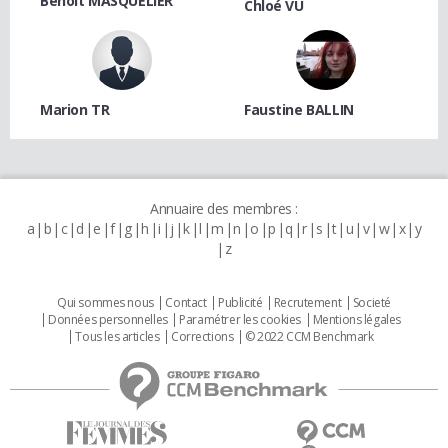
Benoit MASQUELIER
Chloé VU
Marion TR
Faustine BALLIN
Annuaire des membres :
a
b
c
d
e
f
g
h
i
j
k
l
m
n
o
p
q
r
s
t
u
v
w
x
y
z
Qui sommes nous
Contact
Publicité
Recrutement
Societé
Données personnelles
Paramétrer les cookies
Mentions légales
Tous les articles
Corrections
© 2022 CCM Benchmark