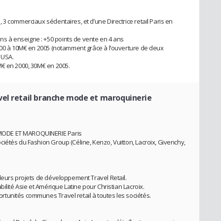
3 commerciaux sédentaires, et d’une Directrice retail Paris en
 à enseigne : +50 points de vente en 4 ans
000 à 10M€ en 2005 (notamment grâce à l’ouverture de deux
 USA.
M€ en 2000, 30M€ en 2005.
vel retail branche mode et maroquinerie
MODE ET MAROQUINERIE Paris
iétés du Fashion Group (Céline, Kenzo, Vuitton, Lacroix, Givenchy,
leurs projets de développement Travel Retail.
ilité Asie et Amérique Latine pour Christian Lacroix.
tunités communes Travel retail à toutes les sociétés.