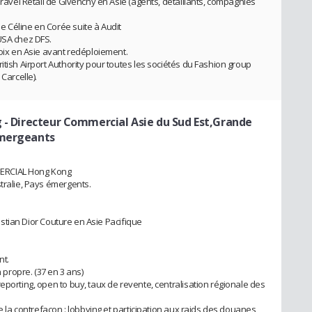
Travel Retail de Givenchy en Asie (agents, détaillants, compagnies
 Céline en Corée suite à Audit
USA chez DFS.
roix en Asie avant redéploiement.
itish Airport Authority pour toutes les sociétés du Fashion group
Carcelle).
g
- Directeur Commercial Asie du Sud Est,Grande
emergeants
MERCIAL Hong Kong
tralie, Pays émergents.
hristian Dior Couture en Asie Pacifique
nt.
propre. (37 en 3 ans)
eporting, open to buy, taux de revente, centralisation régionale des
re la contrefaçon : lobbying et participation aux raids des douanes