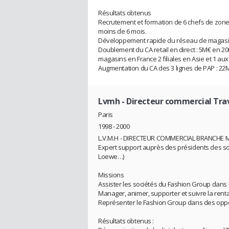
Résultats obtenus
Recrutement et formation de 6 chefs de zone, 
moins de 6 mois.
Développement rapide du réseau de magasins
Doublement du CA retail en direct : 5M€ en 2
magasins en France 2 filiales en Asie et 1 aux
Augmentation du CA des 3 lignes de PAP : 22
Lvmh
- Directeur commercial Tra
Paris
1998 - 2000
L.V.M.H - DIRECTEUR COMMERCIAL BRANCHE 
Expert support auprès des présidents des soc
Loewe…)
Missions
Assister les sociétés du Fashion Group dans 
Manager, animer, supporter et suivre la rentab
Représenter le Fashion Group dans des oppor
Résultats obtenus :