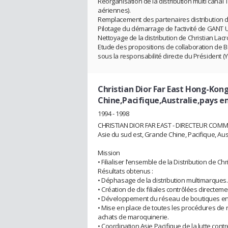
Réorganisation de la distribution multi canal 
aériennes).
Remplacement des partenaires distribution de
Pilotage du démarrage de l’activité de GANT 
Nettoyage de la distribution de Christian Lac
Etude des propositions de collaboration de Br
sous la responsabilité directe du Président (Y 
Christian Dior Far East Hong-Kon
Chine,Pacifique,Australie,pays 
1994 - 1998
CHRISTIAN DIOR FAR EAST - DIRECTEUR COM
Asie du sud est, Grande Chine, Pacifique, Aus
Mission
• Filialiser l’ensemble de la Distribution de C
Résultats obtenus :
• Déphasage de la distribution multimarques.
• Création de dix filiales contrôlées directeme
• Développement du réseau de boutiques en 
• Mise en place de toutes les procédures de r
achats de maroquinerie.
• Coordination Asie Pacifique de la lutte cont