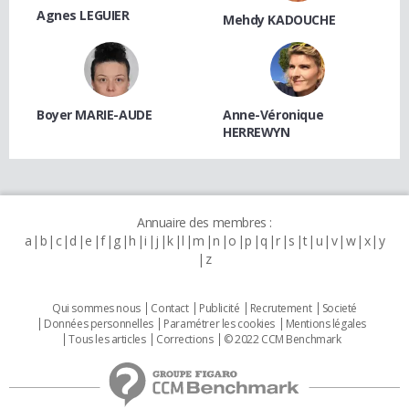
Agnes LEGUIER
Mehdy KADOUCHE
Boyer MARIE-AUDE
Anne-Véronique
HERREWYN
Annuaire des membres :
a
b
c
d
e
f
g
h
i
j
k
l
m
n
o
p
q
r
s
t
u
v
w
x
y
z
Qui sommes nous
Contact
Publicité
Recrutement
Societé
Données personnelles
Paramétrer les cookies
Mentions légales
Tous les articles
Corrections
© 2022 CCM Benchmark