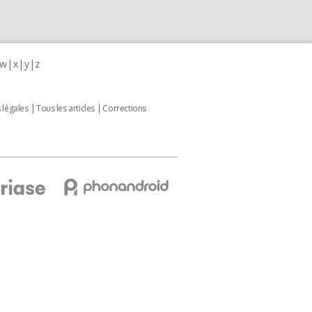
w
x
y
z
 légales
Tous les articles
Corrections