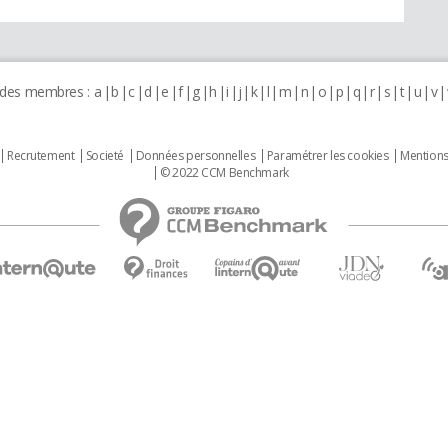
 des membres :
a
b
c
d
e
f
g
h
i
j
k
l
m
n
o
p
q
r
s
t
u
v
Recrutement
Societé
Données personnelles
Paramétrer les cookies
Mentions
© 2022 CCM Benchmark