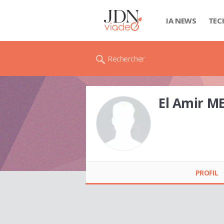
IA NEWS
TEC
Rechercher
El Amir M
El Amir MEHDI
PROFIL