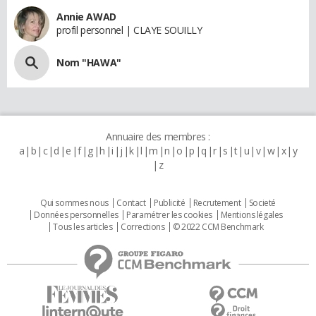
Annie AWAD
profil personnel | CLAYE SOUILLY
Nom "HAWA"
Annuaire des membres :
a
b
c
d
e
f
g
h
i
j
k
l
m
n
o
p
q
r
s
t
u
v
w
x
y
z
Qui sommes nous
Contact
Publicité
Recrutement
Societé
Données personnelles
Paramétrer les cookies
Mentions légales
Tous les articles
Corrections
© 2022 CCM Benchmark