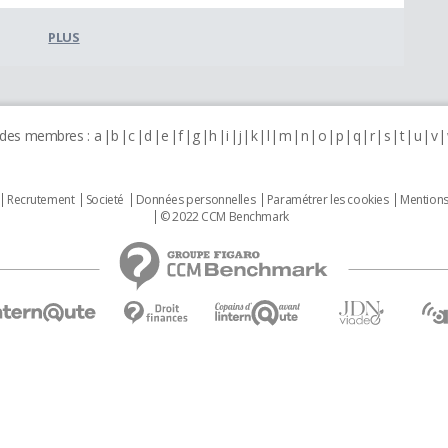
PLUS
 des membres :
a
b
c
d
e
f
g
h
i
j
k
l
m
n
o
p
q
r
s
t
u
v
Recrutement
Societé
Données personnelles
Paramétrer les cookies
Mentions
© 2022 CCM Benchmark