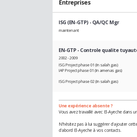
Entreprises
ISG (EN-GTP)
- QA/QC Mgr
maintenant
EN-GTP
- Controle qualite tuyaut
2002 - 2009
ISG Project phase 01 (In salah gas)
IAP Project phase 01 (In amenas gas)
ISG Project phase 02 (In salah gas)
Une expérience absente ?
Vous avez travaillé avec El-Ayeche dans un
N'hésitez pas à lui suggérer d'ajouter cet
d'abord El-Ayeche à vos contacts.