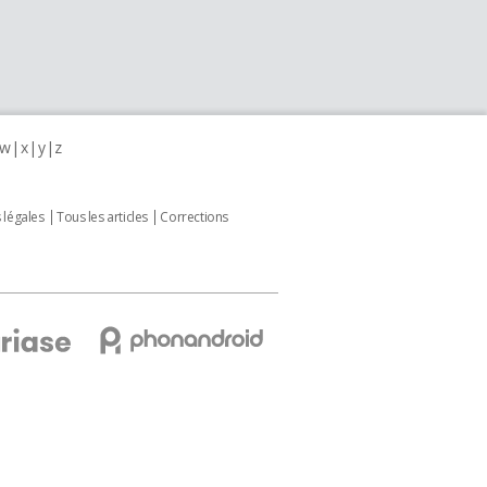
w
x
y
z
 légales
Tous les articles
Corrections