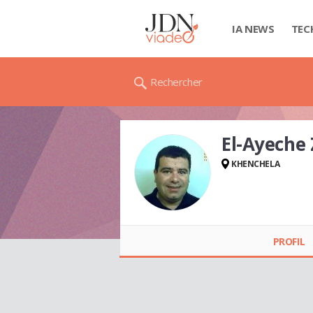
IA NEWS
TEC
Rechercher
El-Ayeche
KHENCHELA
El-Ayeche ZEBAIR
PROFIL