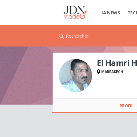
IA NEWS
TEC
Rechercher
El Hamri 
MARRAKECH
El Hamri HASSAN
PROFIL