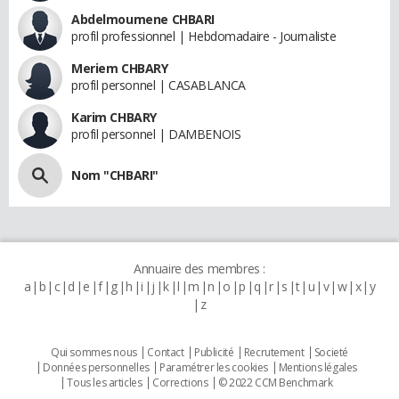
Abdelmoumene CHBARI
profil professionnel | Hebdomadaire - Journaliste
Meriem CHBARY
profil personnel | CASABLANCA
Karim CHBARY
profil personnel | DAMBENOIS
Nom "CHBARI"
Annuaire des membres :
a
b
c
d
e
f
g
h
i
j
k
l
m
n
o
p
q
r
s
t
u
v
w
x
y
z
Qui sommes nous
Contact
Publicité
Recrutement
Societé
Données personnelles
Paramétrer les cookies
Mentions légales
Tous les articles
Corrections
© 2022 CCM Benchmark