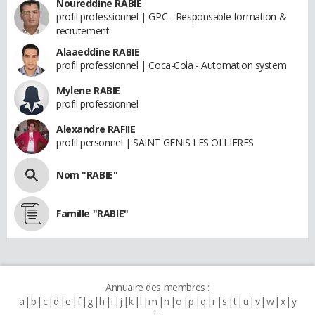
Noureddine RABIE
profil professionnel | GPC - Responsable formation &
recrutement
Alaaeddine RABIE
profil professionnel | Coca-Cola - Automation system
Mylene RABIE
profil professionnel
Alexandre RAFIIE
profil personnel | SAINT GENIS LES OLLIERES
Nom "RABIE"
Famille "RABIE"
Annuaire des membres :
a
b
c
d
e
f
g
h
i
j
k
l
m
n
o
p
q
r
s
t
u
v
w
x
y