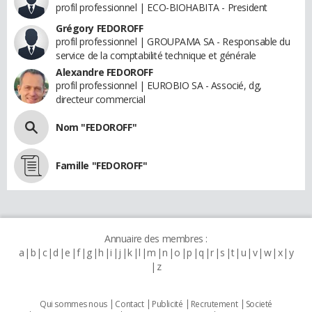
profil professionnel | ECO-BIOHABITA - President
Grégory FEDOROFF
profil professionnel | GROUPAMA SA - Responsable du
service de la comptabilité technique et générale
Alexandre FEDOROFF
profil professionnel | EUROBIO SA - Associé, dg,
directeur commercial
Nom "FEDOROFF"
Famille "FEDOROFF"
Annuaire des membres :
a
b
c
d
e
f
g
h
i
j
k
l
m
n
o
p
q
r
s
t
u
v
w
x
y
z
Qui sommes nous
Contact
Publicité
Recrutement
Societé