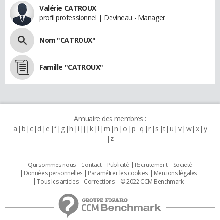
Valérie CATROUX
profil professionnel | Devineau - Manager
Nom "CATROUX"
Famille "CATROUX"
Annuaire des membres :
a
b
c
d
e
f
g
h
i
j
k
l
m
n
o
p
q
r
s
t
u
v
w
x
y
z
Qui sommes nous
Contact
Publicité
Recrutement
Societé
Données personnelles
Paramétrer les cookies
Mentions légales
Tous les articles
Corrections
© 2022 CCM Benchmark