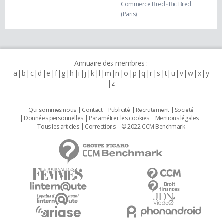
Commerce Bred - Bic Bred
(Paris)
Annuaire des membres :
a
b
c
d
e
f
g
h
i
j
k
l
m
n
o
p
q
r
s
t
u
v
w
x
y
z
Qui sommes nous
Contact
Publicité
Recrutement
Societé
Données personnelles
Paramétrer les cookies
Mentions légales
Tous les articles
Corrections
© 2022 CCM Benchmark