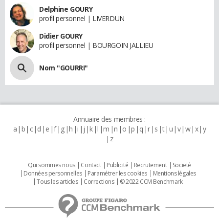
Delphine GOURY
profil personnel | LIVERDUN
Didier GOURY
profil personnel | BOURGOIN JALLIEU
Nom "GOURRI"
Annuaire des membres :
a
b
c
d
e
f
g
h
i
j
k
l
m
n
o
p
q
r
s
t
u
v
w
x
y
z
Qui sommes nous
Contact
Publicité
Recrutement
Societé
Données personnelles
Paramétrer les cookies
Mentions légales
Tous les articles
Corrections
© 2022 CCM Benchmark