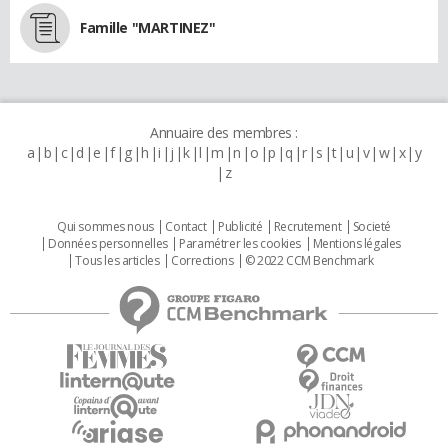
Famille "MARTINEZ"
Annuaire des membres :
a
b
c
d
e
f
g
h
i
j
k
l
m
n
o
p
q
r
s
t
u
v
w
x
y
z
Qui sommes nous
Contact
Publicité
Recrutement
Societé
Données personnelles
Paramétrer les cookies
Mentions légales
Tous les articles
Corrections
© 2022 CCM Benchmark