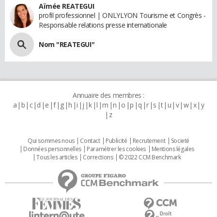
Aïmée REATEGUI
profil professionnel | ONLYLYON Tourisme et Congrès -
Responsable relations presse internationale
Nom "REATEGUI"
Annuaire des membres :
a
b
c
d
e
f
g
h
i
j
k
l
m
n
o
p
q
r
s
t
u
v
w
x
y
z
Qui sommes nous
Contact
Publicité
Recrutement
Societé
Données personnelles
Paramétrer les cookies
Mentions légales
Tous les articles
Corrections
© 2022 CCM Benchmark