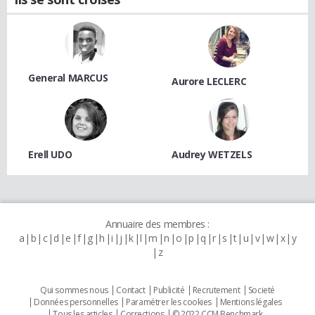
General MARCUS
Aurore LECLERC
Erell UDO
Audrey WETZELS
Annuaire des membres :
a
b
c
d
e
f
g
h
i
j
k
l
m
n
o
p
q
r
s
t
u
v
w
x
y
z
Qui sommes nous
Contact
Publicité
Recrutement
Societé
Données personnelles
Paramétrer les cookies
Mentions légales
Tous les articles
Corrections
© 2022 CCM Benchmark