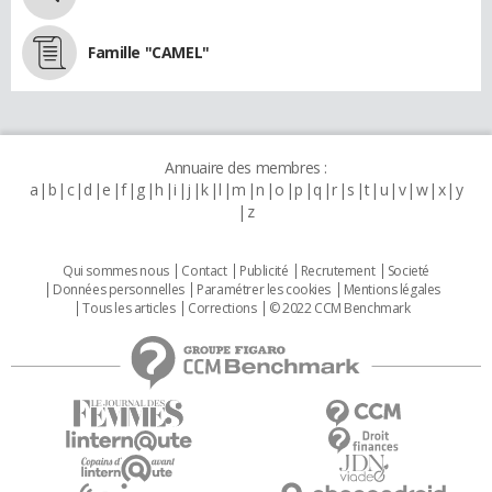
Famille "CAMEL"
Annuaire des membres :
a
b
c
d
e
f
g
h
i
j
k
l
m
n
o
p
q
r
s
t
u
v
w
x
y
z
Qui sommes nous
Contact
Publicité
Recrutement
Societé
Données personnelles
Paramétrer les cookies
Mentions légales
Tous les articles
Corrections
© 2022 CCM Benchmark