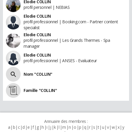
Elodie COLLIN
profil personnel | NEBIAS
Elodie COLLIN
profil professionnel | Booking.com - Partner content
specialist
Elodie COLLIN
profil professionnel | Les Grands Thermes - Spa
manager
Elodie COLLIN
profil professionnel | ANSES - Evaluateur
Nom "COLLIN"
Famille "COLLIN"
Annuaire des membres :
a
b
c
d
e
f
g
h
i
j
k
l
m
n
o
p
q
r
s
t
u
v
w
x
y