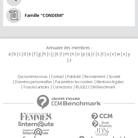
Famille "CONDEMI"
Annuaire des membres :
a
b
c
d
e
f
g
h
i
j
k
l
m
n
o
p
q
r
s
t
u
v
w
x
y
z
Qui sommes nous
Contact
Publicité
Recrutement
Societé
Données personnelles
Paramétrer les cookies
Mentions légales
Tous les articles
Corrections
© 2022 CCM Benchmark