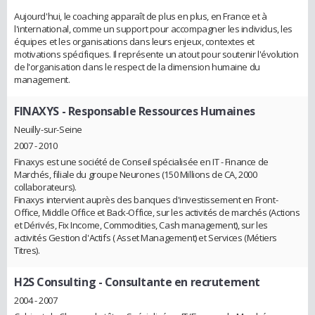
Aujourd'hui, le coaching apparaît de plus en plus, en France et à
l'international, comme un support pour accompagner les individus, les
équipes et les organisations dans leurs enjeux, contextes et
motivations spécifiques. Il représente un atout pour soutenir l'évolution
de l'organisation dans le respect de la dimension humaine du
management.
FINAXYS
- Responsable Ressources Humaines
Neuilly-sur-Seine
2007 - 2010
Finaxys est une société de Conseil spécialisée en IT - Finance de
Marchés, filiale du groupe Neurones (150 Millions de CA, 2000
collaborateurs).
Finaxys intervient auprès des banques d'investissement en Front-
Office, Middle Office et Back-Office, sur les activités de marchés (Actions
et Dérivés, Fix Income, Commodities, Cash management), sur les
activités Gestion d'Actifs ( Asset Management) et Services (Métiers
Titres).
H2S Consulting
- Consultante en recrutement
2004 - 2007