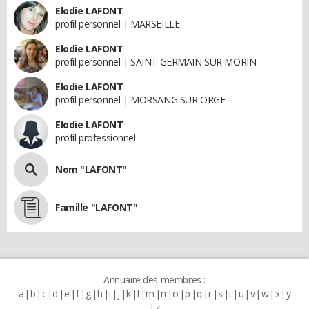
Elodie LAFONT
profil personnel | MARSEILLE
Elodie LAFONT
profil personnel | SAINT GERMAIN SUR MORIN
Elodie LAFONT
profil personnel | MORSANG SUR ORGE
Elodie LAFONT
profil professionnel
Nom "LAFONT"
Famille "LAFONT"
Annuaire des membres :
a
b
c
d
e
f
g
h
i
j
k
l
m
n
o
p
q
r
s
t
u
v
w
x
y
z