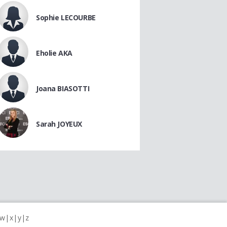
Sophie LECOURBE
Eholie AKA
Joana BIASOTTI
Sarah JOYEUX
w
x
y
z