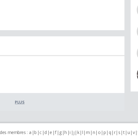
PLUS
 des membres :
a
b
c
d
e
f
g
h
i
j
k
l
m
n
o
p
q
r
s
t
u
v