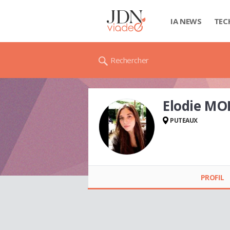
IA NEWS
TEC
Rechercher
Elodie MO
PUTEAUX
Elodie MOIREAU
PROFIL