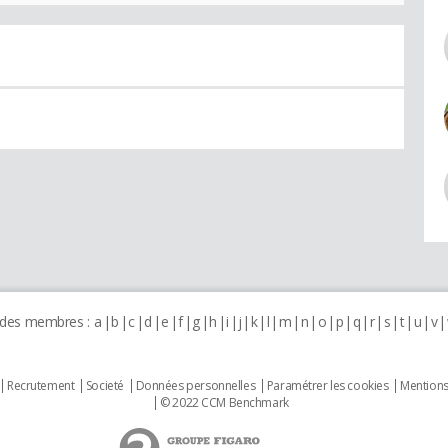
 des membres :
a
b
c
d
e
f
g
h
i
j
k
l
m
n
o
p
q
r
s
t
u
v
Recrutement
Societé
Données personnelles
Paramétrer les cookies
Mentions
© 2022 CCM Benchmark