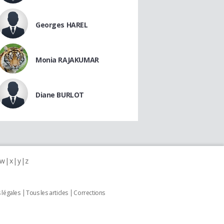
Georges HAREL
Monia RAJAKUMAR
Diane BURLOT
w
x
y
z
 légales
Tous les articles
Corrections