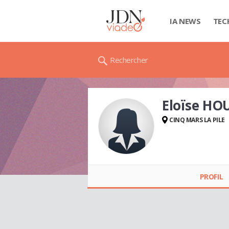
IA NEWS
TEC
Rechercher
Eloïse HO
CINQ MARS LA PILE
Eloïse HOUDIN
PROFIL