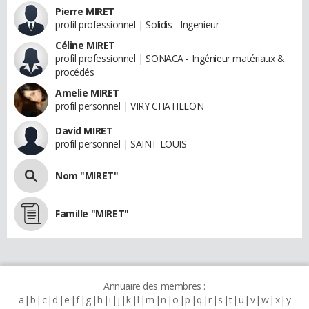
Pierre MIRET
profil professionnel | Solidis - Ingenieur
Céline MIRET
profil professionnel | SONACA - Ingénieur matériaux &
procédés
Amelie MIRET
profil personnel | VIRY CHATILLON
David MIRET
profil personnel | SAINT LOUIS
Nom "MIRET"
Famille "MIRET"
Annuaire des membres :
a
b
c
d
e
f
g
h
i
j
k
l
m
n
o
p
q
r
s
t
u
v
w
x
y