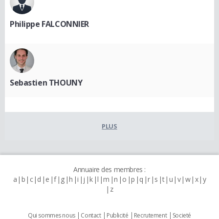
Philippe FALCONNIER
Sebastien THOUNY
PLUS
Annuaire des membres :
a
b
c
d
e
f
g
h
i
j
k
l
m
n
o
p
q
r
s
t
u
v
w
x
y
z
Qui sommes nous
Contact
Publicité
Recrutement
Societé