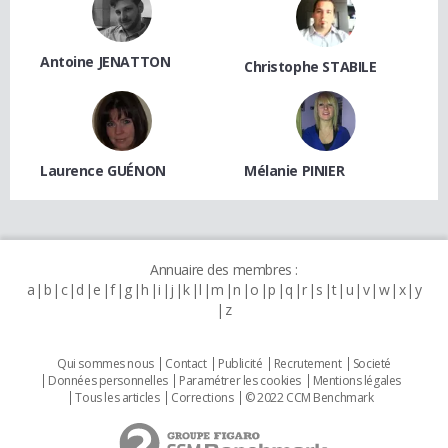
Antoine JENATTON
Christophe STABILE
Laurence GUÉNON
Mélanie PINIER
Annuaire des membres :
a
b
c
d
e
f
g
h
i
j
k
l
m
n
o
p
q
r
s
t
u
v
w
x
y
z
Qui sommes nous
Contact
Publicité
Recrutement
Societé
Données personnelles
Paramétrer les cookies
Mentions légales
Tous les articles
Corrections
© 2022 CCM Benchmark