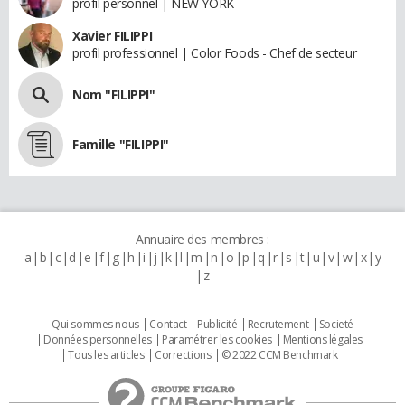
profil personnel | NEW YORK
Xavier FILIPPI
profil professionnel | Color Foods - Chef de secteur
Nom "FILIPPI"
Famille "FILIPPI"
Annuaire des membres :
a
b
c
d
e
f
g
h
i
j
k
l
m
n
o
p
q
r
s
t
u
v
w
x
y
z
Qui sommes nous
Contact
Publicité
Recrutement
Societé
Données personnelles
Paramétrer les cookies
Mentions légales
Tous les articles
Corrections
© 2022 CCM Benchmark