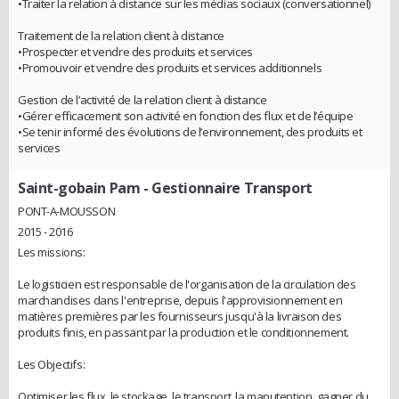
•Traiter la relation à distance sur les médias sociaux (conversationnel)
Traitement de la relation client à distance
•Prospecter et vendre des produits et services
•Promouvoir et vendre des produits et services additionnels
Gestion de l’activité de la relation client à distance
•Gérer efficacement son activité en fonction des flux et de l’équipe
•Se tenir informé des évolutions de l’environnement, des produits et
services
Saint-gobain Pam
- Gestionnaire Transport
PONT-A-MOUSSON
2015 - 2016
Les missions:
Le logisticien est responsable de l'organisation de la circulation des
marchandises dans l'entreprise, depuis l'approvisionnement en
matières premières par les fournisseurs jusqu'à la livraison des
produits finis, en passant par la production et le conditionnement.
Les Objectifs:
Optimiser les flux, le stockage, le transport, la manutention. gagner du