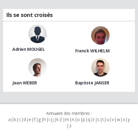
Ils se sont croisés
Adrien MOUGEL
Franck WILHELM
Jean WEBER
Baptiste JANSER
Annuaire des membres :
a
b
c
d
e
f
g
h
i
j
k
l
m
n
o
p
q
r
s
t
u
v
w
x
y
z