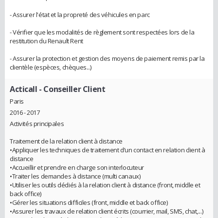
- Assurer l'état et la propreté des véhicules en parc
- Vérifier que les modalités de règlement sont respectées lors de la
restitution du Renault Rent
- Assurer la protection et gestion des moyens de paiement remis par la
clientèle (espèces, chèques...)
Acticall
- Conseiller Client
Paris
2016 - 2017
Activités principales
Traitement de la relation client à distance
•Appliquer les techniques de traitement d’un contact en relation client à
distance
•Accueillir et prendre en charge son interlocuteur
•Traiter les demandes à distance (multi canaux)
•Utiliser les outils dédiés à la relation client à distance (front, middle et
back office)
•Gérer les situations difficiles (front, middle et back office)
•Assurer les travaux de relation client écrits (courrier, mail, SMS, chat,...)