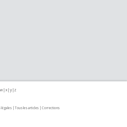
w
x
y
z
 légales
Tous les articles
Corrections