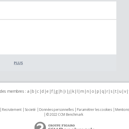
PLUS
 des membres :
a
b
c
d
e
f
g
h
i
j
k
l
m
n
o
p
q
r
s
t
u
v
Recrutement
Societé
Données personnelles
Paramétrer les cookies
Mentions
© 2022 CCM Benchmark