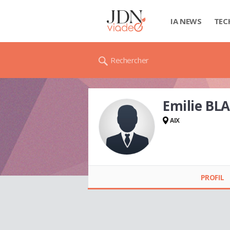
IA NEWS
TEC
Rechercher
Emilie BL
AIX
Emilie BLANC
PROFIL