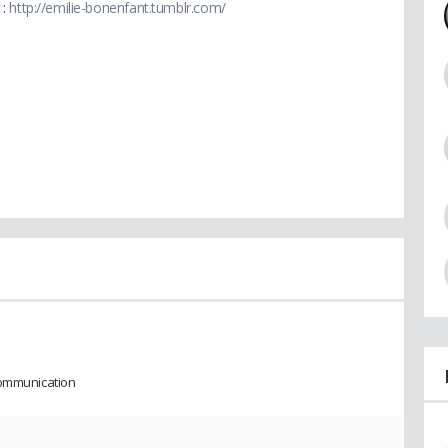
 :
http://emilie-bonenfant.tumblr.com/
communication