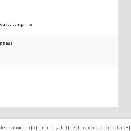
 et médias imprimés
ennes)
 des membres :
a
b
c
d
e
f
g
h
i
j
k
l
m
n
o
p
q
r
s
t
u
v