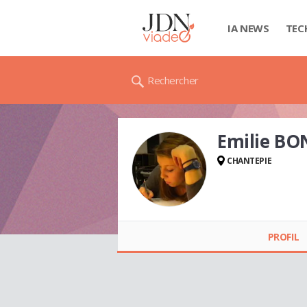
IA NEWS
TEC
Rechercher
Emilie B
CHANTEPIE
Emilie BONENFANT
PROFIL