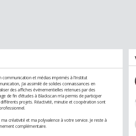
n communication et médias imprimés à l’Institut
nication, j’ai assimilé de solides connaissances en
aliser des affiches événementielles retenues par des
ge de fin d’études à Blackscan m’a permis de participer
 différents projets. Réactivité, minutie et coopération sont
rofessionnel.
a créativité et ma polyvalence à votre service. Je reste à
eignement complémentaire.