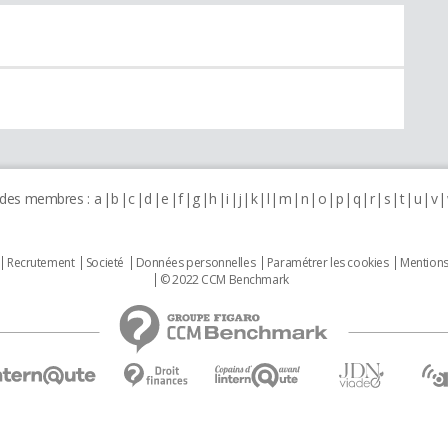
 des membres :
a
b
c
d
e
f
g
h
i
j
k
l
m
n
o
p
q
r
s
t
u
v
Recrutement
Societé
Données personnelles
Paramétrer les cookies
Mentions
© 2022 CCM Benchmark