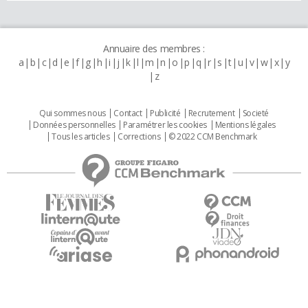
Annuaire des membres :
a
b
c
d
e
f
g
h
i
j
k
l
m
n
o
p
q
r
s
t
u
v
w
x
y
z
Qui sommes nous
Contact
Publicité
Recrutement
Societé
Données personnelles
Paramétrer les cookies
Mentions légales
Tous les articles
Corrections
© 2022 CCM Benchmark