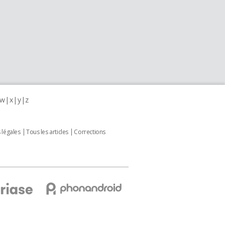
w
x
y
z
 légales
Tous les articles
Corrections