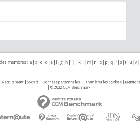
 des membres :
a
b
c
d
e
f
g
h
i
j
k
l
m
n
o
p
q
r
s
t
u
v
Recrutement
Societé
Données personnelles
Paramétrer les cookies
Mentions
© 2022 CCM Benchmark