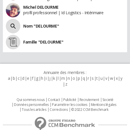
Michel DELOURME
profil professionnel | Id Logistics - Intérimaire
Nom "DELOURME"
Famille "DELOURME"
Annuaire des membres :
a
b
c
d
e
f
g
h
i
j
k
l
m
n
o
p
q
r
s
t
u
v
w
x
y
z
Qui sommes nous
Contact
Publicité
Recrutement
Societé
Données personnelles
Paramétrer les cookies
Mentions légales
Tous les articles
Corrections
© 2022 CCM Benchmark